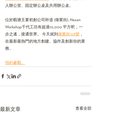
人辦公室、固定辦公桌及共用辦公桌。
位於觀塘主要初創公司幹道 (偉業街), Nexen 
Workshop千代工坊有超過10,000 平方呎，一
步之遙，接通世界。 今天就到
偉業街128號
，
在最新最熱門的地方創建、協作及創新你的業
務。
預約參觀。
查看全部
最新文章