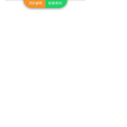
略：立即啟動你的創業夢
點！絕對有用！
預約參觀
租務查詢
想
地點
千代工坊
柴灣
主頁
新蒲崗
會議及活動場地
觀塘
聯絡我們
荔枝角
預約參觀
荃灣
最新消息
葵興
Nexen 網絡
創科培育計畫
© 2021 NEXEN Workshop. All Rights Reserved.