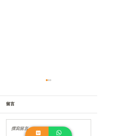
留言
撰寫留言......
香港5大創業基金、資助攻
創業一定要記住